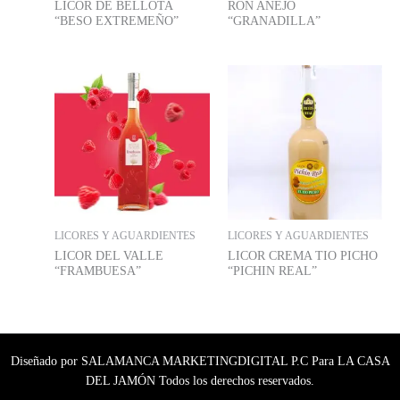
LICOR DE BELLOTA
RON AÑEJO
“BESO EXTREMEÑO”
“GRANADILLA”
LICORES Y AGUARDIENTES
LICORES Y AGUARDIENTES
LICOR DEL VALLE
LICOR CREMA TIO PICHO
“FRAMBUESA”
“PICHIN REAL”
Diseñado por SALAMANCA MARKETINGDIGITAL P.C Para LA CASA
DEL JAMÓN Todos los derechos reservados.