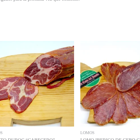
S
LOMOS
TO DUROC “CABECERO”
LOMO IBERICO DE CEBO 