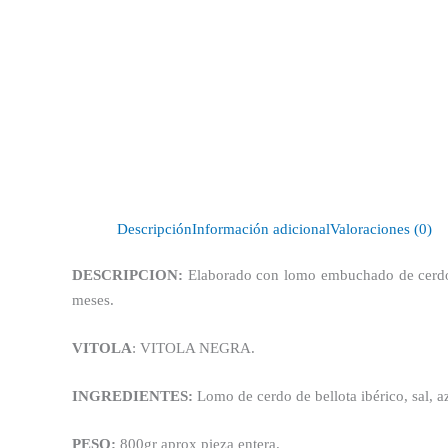
Descripción
Información adicional
Valoraciones (0)
DESCRIPCION:
Elaborado con lomo embuchado de cerdos 
meses.
VITOLA
: VITOLA NEGRA.
INGREDIENTES:
Lomo de cerdo de bellota ibérico, sal, 
PESO:
800gr aprox pieza entera.