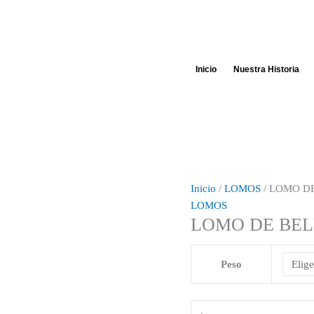
LOMO
Rango
DE
de
BELLOTA
precios:
100%
desde
Inicio
Nuestra Historia
IBERICO
€44.94
DOBLAO
hasta
cantidad
€89.88
Inicio
/
LOMOS
/ LOMO D
LOMOS
LOMO DE BEL
Peso