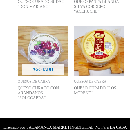
QUESO CURADO SUDAO
QUESO PASTA BLANDA
“DON MARIANO”
SILVA CORDERO
“ACEHUCHE”
AGOTADO
QUESOS DE CABRA
QUESOS DE CABRA
QUESO CURADO CON
QUESO CURADO “LOS
ARANDANOS
MORENO”
“SOLOCABRA”
Diseñado por SALAMANCA MARKETINGDIGITAL P.C Para LA CASA